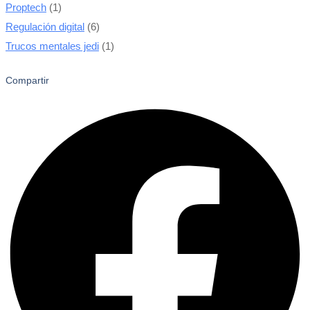
Proptech
(1)
Regulación digital
(6)
Trucos mentales jedi
(1)
Compartir