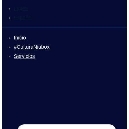
Inglés
Español
Inicio
#CulturaNiubox
Servicios