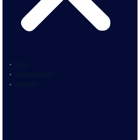
Inicio
#CulturaNiubox
Servicios