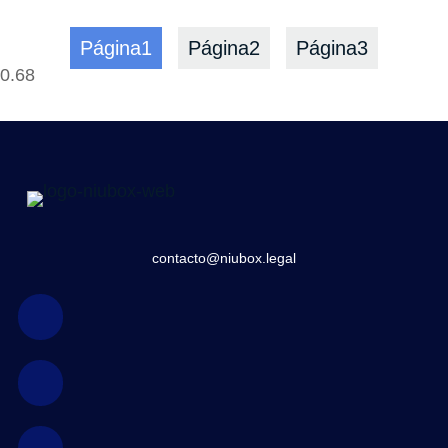
Página
1
Página
2
Página
3
contacto@niubox.legal