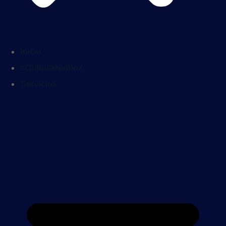
Inicio
#CulturaNiubox
Servicios