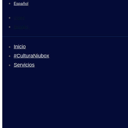
Español
Inglés
Español
Inicio
#CulturaNiubox
Servicios