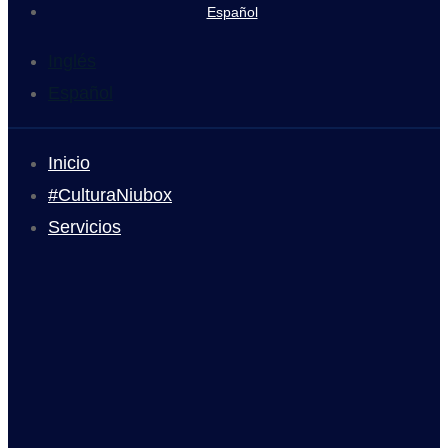
Español
Inglés
Español
Inicio
#CulturaNiubox
Servicios