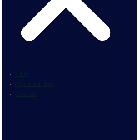
Inicio
#CulturaNiubox
Servicios