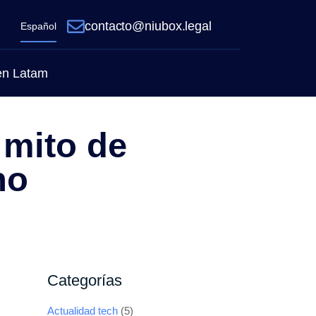
contacto@niubox.legal
Español
 en Latam
l mito de
ho
Categorías
Actualidad tech
(5)