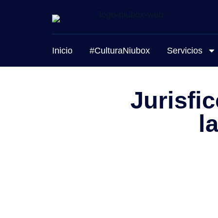
Inicio
#CulturaNiubox
Servicios
Jurisfic
l