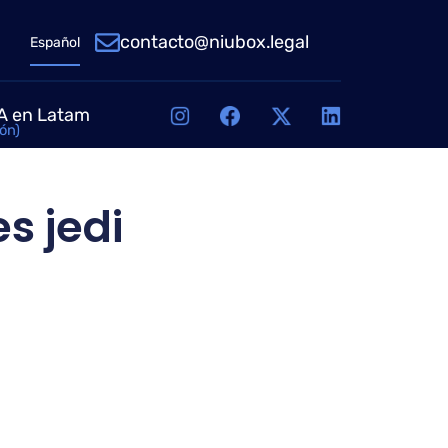
contacto@niubox.legal
Español
IA en Latam
ón)
s jedi