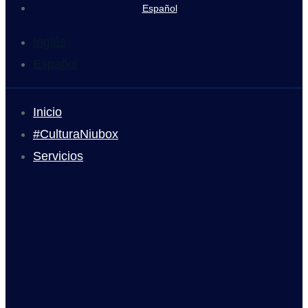
Español
Inglés
Español
Inicio
#CulturaNiubox
Servicios