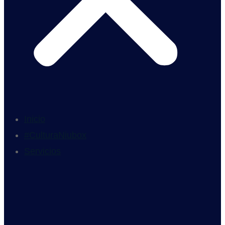
Inicio
#CulturaNiubox
Servicios