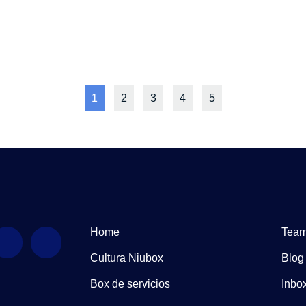
1
2
3
4
5
Home
Tea
Cultura Niubox
Blog
Box de servicios
Inbo