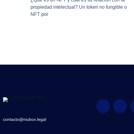
propiedad intelectual? Un token no fungible o
NFT por
contacto@niubox.legal