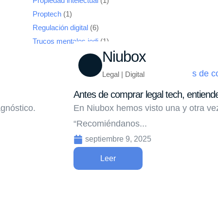
Propiedad intelectual
(1)
Proptech
(1)
Regulación digital
(6)
Trucos mentales jedi
(1)
Niubox
Legal | Digital
Antes de comprar legal tech, entiend
gnóstico.
En Niubox hemos visto una y otra vez
“Recomiéndanos...
septiembre 9, 2025
Leer