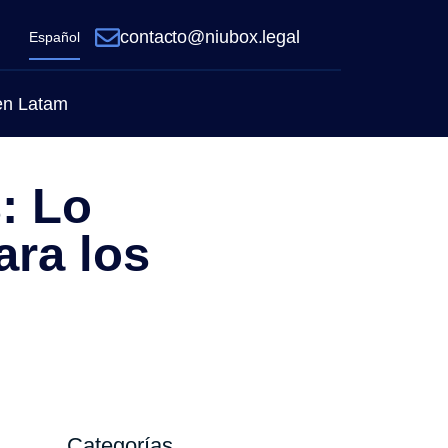
contacto@niubox.legal
Español
 en Latam
s: Lo
ara los
Categorías