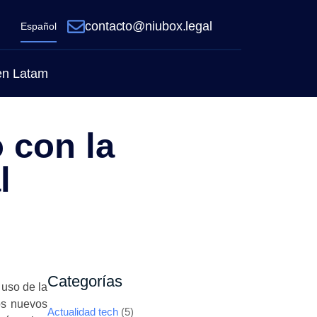
contacto@niubox.legal
Español
 en Latam
 con la
l
Categorías
 uso de la
os nuevos
Actualidad tech
(5)