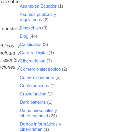
 más sobre
Asamblea Ecuador
(1)
Asuntos públicos y
regulatorios
(2)
Blockchain
(3)
 nuestros
Blog
(44)
Candidatos
(3)
úblicos y
nología y
Carrera Digital
(1)
d, asuntos
Ciberdefensa
(3)
caciones y
Comercio electrónico
(2)
Comercio exterior
(3)
Criptomonedas
(1)
Crowdfunding
(1)
Dark patterns
(1)
Datos personales y
ciberseguridad
(24)
Delitos informáticos y
cibercrimen
(1)