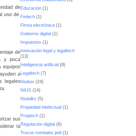
unidad de
Educación
(1)
al uso de
Fintech
(1)
Firma electrónica
(1)
Gobierno digital
(1)
Impuestos
(1)
Innovación legal y legaltech
centaje de
(13)
a y poca
Inteligencia artificial
(8)
s equipos
Legaltech
(7)
e ayuden a
s legales
Niubox
(24)
ra.
NIUS
(14)
Niutalks
(5)
Propiedad intelectual
(1)
Proptech
(1)
orizar sus
Regulación digital
(6)
iderar la
Trucos mentales jedi
(1)