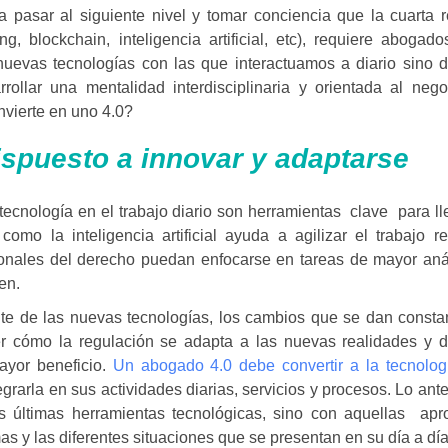
ita pasar al siguiente nivel y tomar conciencia que la cuarta 
g, blockchain, inteligencia artificial, etc), requiere
abogado
uevas tecnologías con las que interactuamos a diario sino de
rollar una mentalidad interdisciplinaria y orientada al nego
vierte en uno 4.0?
ispuesto a innovar y adaptarse
tecnología en el trabajo diario son herramientas clave para ll
mo la inteligencia artificial ayuda a agilizar el trabajo re
sionales del derecho puedan enfocarse en tareas de mayor anál
en.
te de las nuevas tecnologías, los cambios que se dan consta
r cómo la regulación se adapta a las nuevas realidades y d
ayor beneficio.
Un abogado 4.0 debe convertir a la tecnolo
egrarla en sus actividades diarias, servicios y procesos. Lo ante
s últimas herramientas tecnológicas, sino con aquellas apr
as y las diferentes situaciones que se presentan en su día a dí