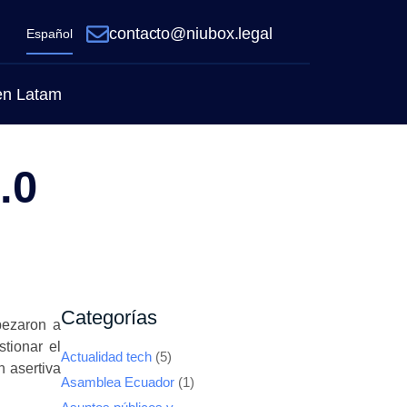
contacto@niubox.legal
Español
 en Latam
.0
Categorías
pezaron a
tionar el
Actualidad tech
(5)
n asertiva
Asamblea Ecuador
(1)