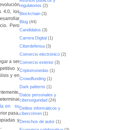
Asuntos públicos y
revolución
regulatorios
(2)
s 4.0
, los
Blockchain
(3)
sarrollar
Blog
(44)
cio. Pero
Candidatos
(3)
Carrera Digital
(1)
Ciberdefensa
(3)
Comercio electrónico
(2)
egar a ser
Comercio exterior
(3)
petitivo y
Criptomonedas
(1)
isis y en
Crowdfunding
(1)
Dark patterns
(1)
ntemente,
Datos personales y
eterminar
ciberseguridad
(24)
gía en su
Delitos informáticos y
rior pasa,
cibercrimen
(1)
opiadas y
Derechos de autor
(1)
a.
Economía colaborativa
(3)