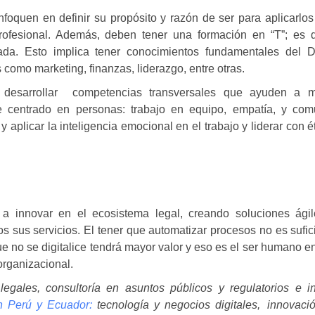
nfoquen en definir su propósito y razón de ser
para aplicarlos
profesional. Además, deben tener una
formación en “T”;
es d
zada. Esto implica tener conocimientos fundamentales del 
 como marketing, finanzas, liderazgo, entre otras.
n
desarrollar competencias transversales
que ayuden a me
 centrado en personas: trabajo en equipo, empatía, y com
 aplicar la inteligencia emocional en el trabajo y liderar con ét
a innovar en el ecosistema legal, creando soluciones ági
os sus servicios. El tener que automatizar procesos no es sufi
e no se digitalice tendrá mayor valor y eso es el ser humano e
organizacional.
legales, consultoría en asuntos públicos y regulatorios e i
en Perú y Ecuador:
tecnología y negocios digitales, innovaci