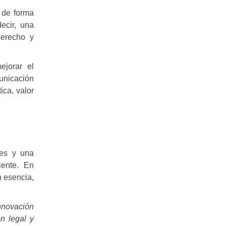
 de forma
ecir, una
Derecho y
jorar el
unicación
ica, valor
les y una
ciente. En
n esencia,
nnovación
ón legal y