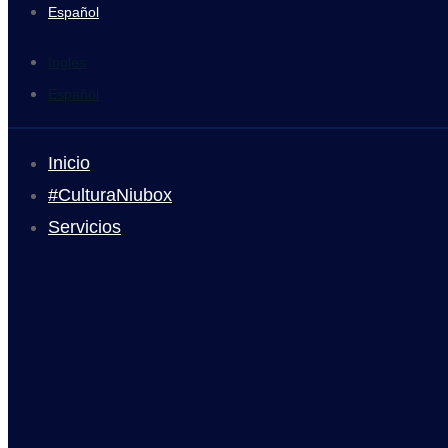
Español
Inglés
Español
Inicio
#CulturaNiubox
Servicios