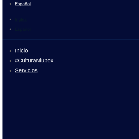
Español
Inglés
Español
Inicio
#CulturaNiubox
Servicios