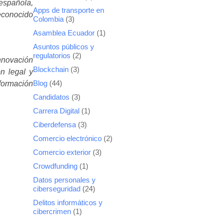
española,
Apps de transporte en
econocido
Colombia
(3)
Asamblea Ecuador
(1)
Asuntos públicos y
regulatorios
(2)
nnovación
Blockchain
(3)
ón legal y
sformación
Blog
(44)
Candidatos
(3)
Carrera Digital
(1)
Ciberdefensa
(3)
Comercio electrónico
(2)
Comercio exterior
(3)
Crowdfunding
(1)
Datos personales y
ciberseguridad
(24)
Delitos informáticos y
cibercrimen
(1)