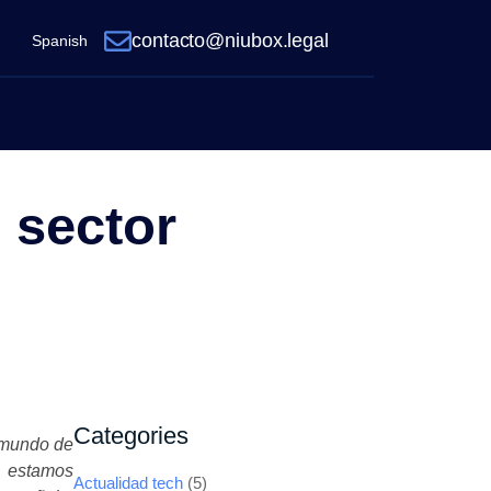
contacto@niubox.legal
Spanish
 sector
Categories
 mundo de
e estamos
Actualidad tech
(5)