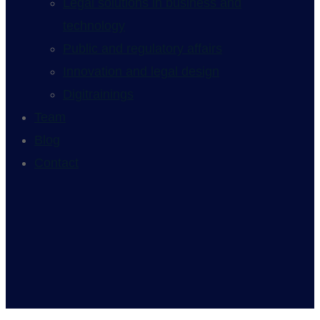
Legal solutions in business and
technology
Public and regulatory affairs
Innovation and legal design
Digitrainings
Team
Blog
Contact