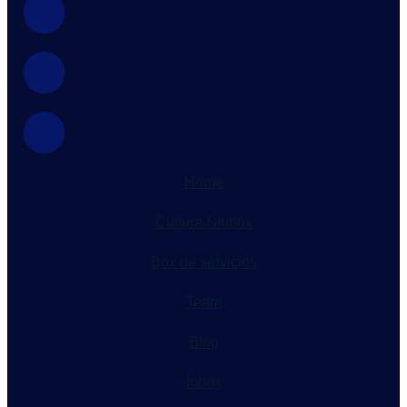
Home
Cultura Niubox
Box de servicios
Team
Blog
Inbox