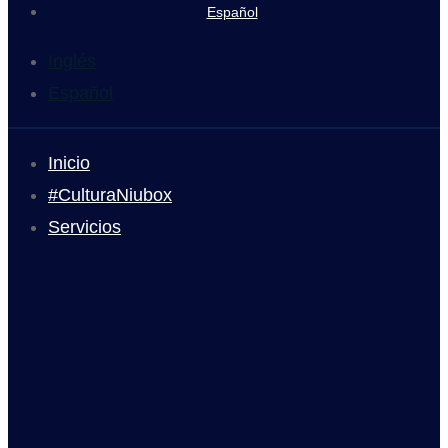
Español
Inglés
Español
Inicio
#CulturaNiubox
Servicios