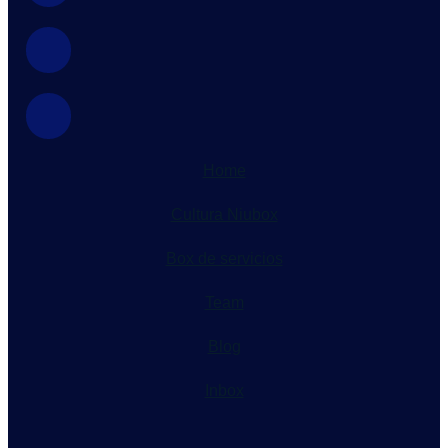
Home
Cultura Niubox
Box de servicios
Team
Blog
Inbox