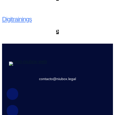
Digitrainings
contacto@niubox.legal