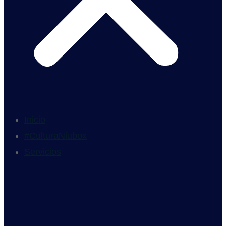
Inicio
#CulturaNiubox
Servicios