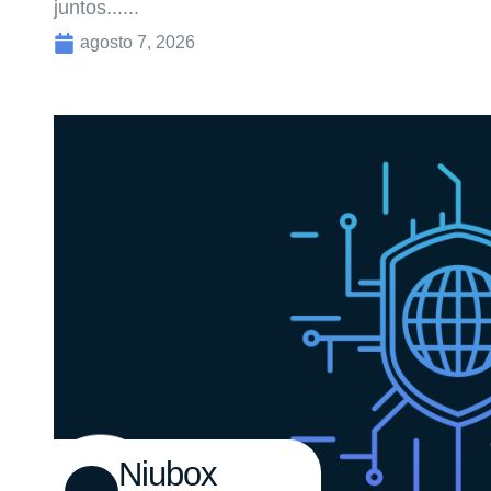
juntos......
agosto 7, 2026
Niubox