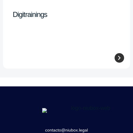
Digitrainings
contacto@niubox.legal