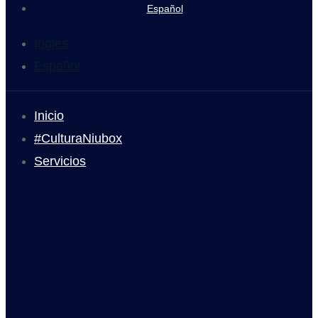
Español
Inglés
Español
Inicio
#CulturaNiubox
Servicios