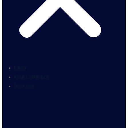
Inicio
#CulturaNiubox
Servicios