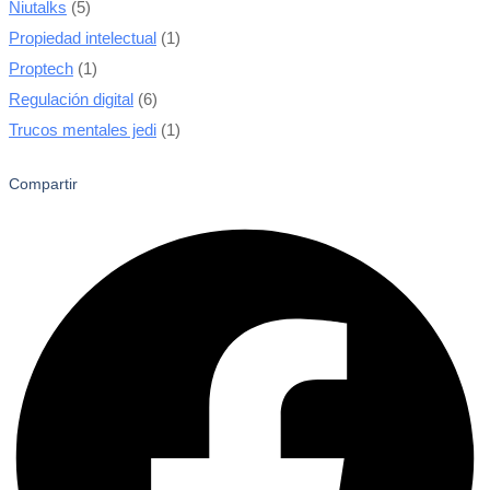
Niutalks
(5)
Propiedad intelectual
(1)
Proptech
(1)
Regulación digital
(6)
Trucos mentales jedi
(1)
Compartir