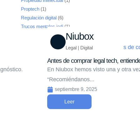
Propiedad intelectual
(1)
Proptech
(1)
Regulación digital
(6)
Trucos mentales jedi
(1)
Niubox
Legal | Digital
Antes de comprar legal tech, entiend
gnóstico.
En Niubox hemos visto una y otra vez
“Recomiéndanos...
septiembre 9, 2025
Leer