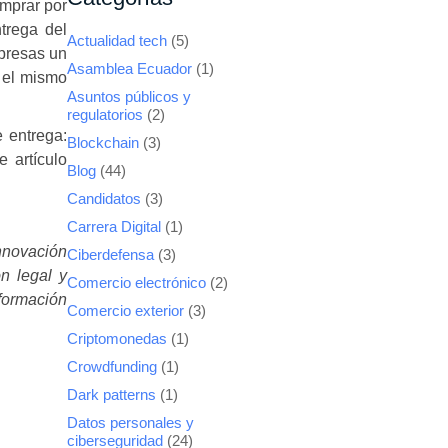
omprar por
trega del
Actualidad tech
(5)
presas un
Asamblea Ecuador
(1)
r el mismo
Asuntos públicos y
regulatorios
(2)
 entrega:
Blockchain
(3)
e artículo
Blog
(44)
Candidatos
(3)
Carrera Digital
(1)
nnovación
Ciberdefensa
(3)
ón legal y
Comercio electrónico
(2)
sformación
Comercio exterior
(3)
Criptomonedas
(1)
Crowdfunding
(1)
Dark patterns
(1)
Datos personales y
ciberseguridad
(24)