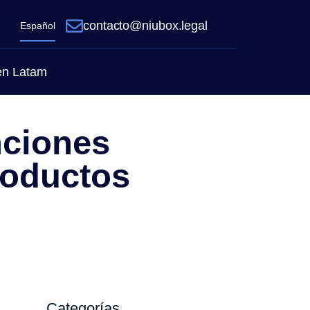
contacto@niubox.legal
Español
 en Latam
nciones
roductos
Categorías