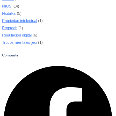
NIUS
(14)
Niutalks
(5)
Propiedad intelectual
(1)
Proptech
(1)
Regulación digital
(6)
Trucos mentales jedi
(1)
Compartir