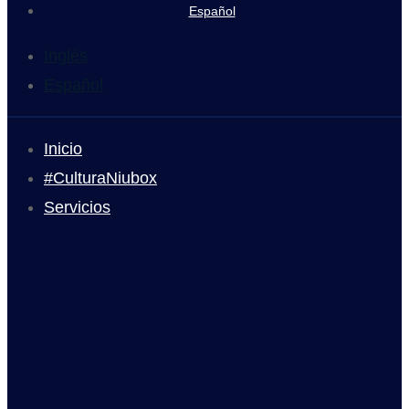
Español
Inglés
Español
Inicio
#CulturaNiubox
Servicios