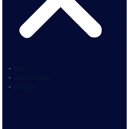
Inicio
#CulturaNiubox
Servicios