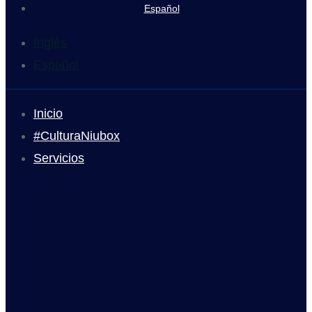
Español
Inglés
Español
Inicio
#CulturaNiubox
Servicios