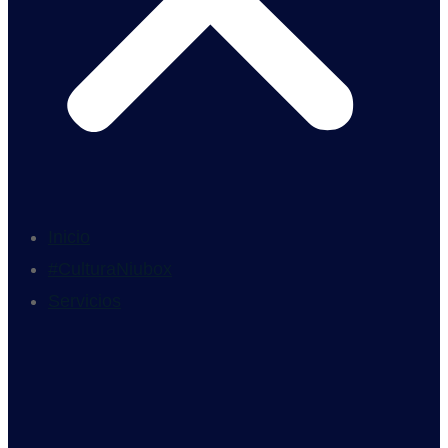
Inicio
#CulturaNiubox
Servicios