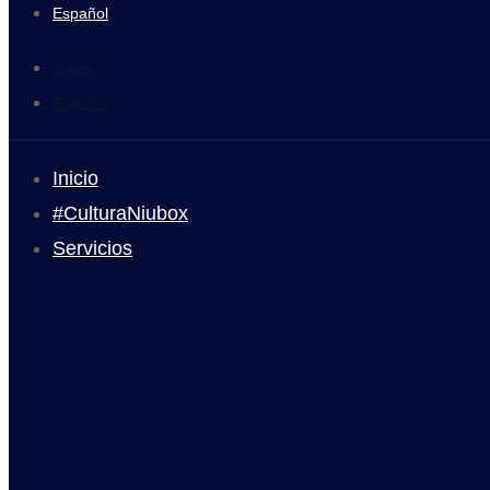
Español
Inglés
Español
Inicio
#CulturaNiubox
Servicios