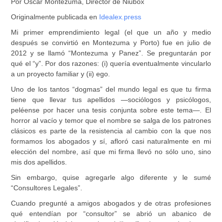
Por Oscar Montezuma, Director de Niubox
Originalmente publicada en
Idealex.press
Mi primer emprendimiento legal (el que un año y medio
después se convirtió en Montezuma y Porto) fue en julio de
2012 y se llamó “Montezuma y Panez”. Se preguntarán por
qué el “y”. Por dos razones: (i) quería eventualmente vincularlo
a un proyecto familiar y (ii) ego.
Uno de los tantos “dogmas” del mundo legal es que tu firma
tiene que llevar tus apellidos —sociólogos y psicólogos,
peléense por hacer una tesis conjunta sobre este tema—. El
horror al vacío y temor que el nombre se salga de los patrones
clásicos es parte de la resistencia al cambio con la que nos
formamos los abogados y sí, afloró casi naturalmente en mi
elección del nombre, así que mi firma llevó no sólo uno, sino
mis dos apellidos.
Sin embargo, quise agregarle algo diferente y le sumé
“Consultores Legales”.
Cuando pregunté a amigos abogados y de otras profesiones
qué entendían por “consultor” se abrió un abanico de