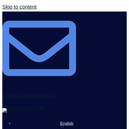
Skip to content
contacto@niubox.legal
English