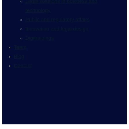
Legal solutions in business and
technology
Public and regulatory affairs
Innovation and legal design
Digitrainings
Team
Blog
Contact