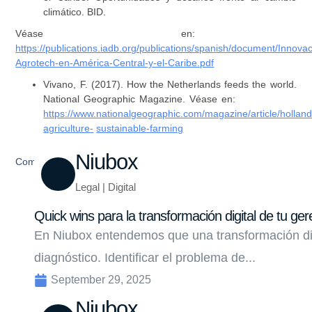
climático. BID.
Véase en:
https://publications.iadb.org/publications/spanish/document/Innovac
Agrotech-en-América-Central-y-el-Caribe.pdf
Vivano, F. (2017). How the Netherlands feeds the world.
National Geographic Magazine. Véase en:
https://www.nationalgeographic.com/magazine/article/holland
agriculture-
sustainable-farming
Niubox
Compartir
Legal | Digital
Quick wins para la transformación digital de tu ger
En Niubox entendemos que una transformación di
diagnóstico. Identificar el problema de...
September 29, 2025
Niubox