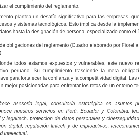
izar el cumplimiento del reglamento.
ento plantea un desafío significativo para las empresas, qu
procesos y sistemas tecnológicos. Esto implica desde la impleme
e datos hasta la designación de personal especializado como el
de obligaciones del reglamento (Cuadro elaborado por Fiorella
)
donde todos estamos expuestos y vulnerables, este nuevo r
ivo peruano. Su cumplimiento trasciende la mera obligaci
ave para fortalecer la confianza y la competitividad digital. La
án mejor posicionadas para enfrentar los retos de un entorno t
ce asesoría legal, consultoría estratégica en asuntos p
Conoce nuestros servicios en Perú, Ecuador y Colombia: tec
l y legaltech, protección de datos personales y cibersegurida
ión digital, regulación fintech y de criptoactivos, telecomuni
 intelectual.