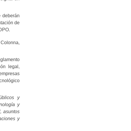
e deberán
ntación de
 DPO.
 Colonna,
eglamento
ón legal,
s empresas
ecnológico
úblicos y
nología y
d, asuntos
caciones y