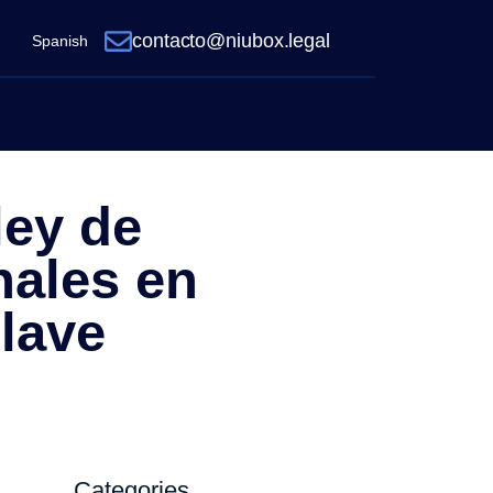
contacto@niubox.legal
Spanish
ley de
nales en
lave
Categories