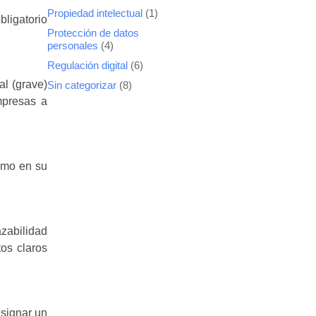
Propiedad intelectual
(1)
bligatorio
Protección de datos
personales
(4)
Regulación digital
(6)
al (grave)
Sin categorizar
(8)
mpresas a
como en su
azabilidad
tos claros
signar un