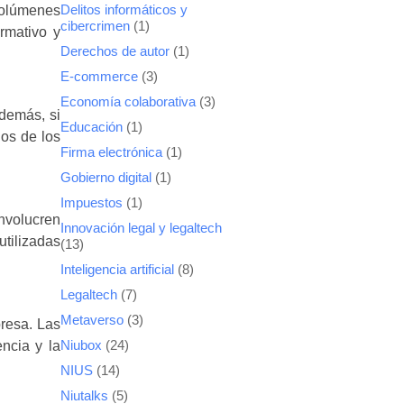
volúmenes
Delitos informáticos y
cibercrimen
(1)
rmativo y
Derechos de autor
(1)
E-commerce
(3)
Economía colaborativa
(3)
Además, si
Educación
(1)
hos de los
Firma electrónica
(1)
Gobierno digital
(1)
Impuestos
(1)
involucren
Innovación legal y legaltech
tilizadas
(13)
Inteligencia artificial
(8)
Legaltech
(7)
Metaverso
(3)
presa. Las
ncia y la
Niubox
(24)
NIUS
(14)
Niutalks
(5)