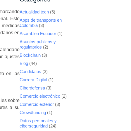
 marcando
Actualidad tech
(5)
nal. Este
Apps de transporte en
e medidas
Colombia
(3)
dadanos en
Asamblea Ecuador
(1)
Asuntos públicos y
regulatorios
(2)
alendario
Blockchain
(3)
r ajustes
Blog
(44)
Candidatos
(3)
to en las
Carrera Digital
(1)
Ciberdefensa
(3)
Comercio electrónico
(2)
ales sobre
Comercio exterior
(3)
ores a su
Crowdfunding
(1)
Datos personales y
ciberseguridad
(24)