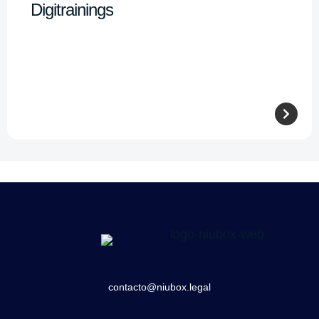
Digitrainings
contacto@niubox.legal