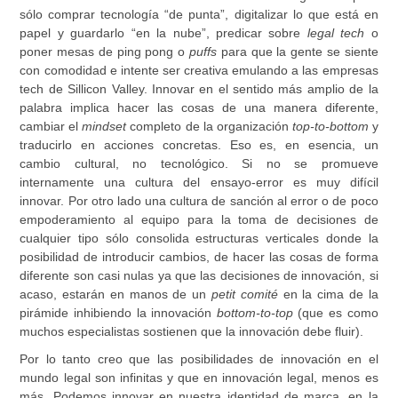
sólo comprar tecnología “de punta”, digitalizar lo que está en
papel y guardarlo “en la nube”, predicar sobre
legal tech
o
poner mesas de ping pong o
puffs
para que la gente se siente
con comodidad e intente ser creativa emulando a las empresas
tech de Sillicon Valley. Innovar en el sentido más amplio de la
palabra implica hacer las cosas de una manera diferente,
cambiar el
mindset
completo de la organización
top-to-bottom
y
traducirlo en acciones concretas. Eso es, en esencia, un
cambio cultural, no tecnológico. Si no se promueve
internamente una cultura del ensayo-error es muy difícil
innovar. Por otro lado una cultura de sanción al error o de poco
empoderamiento al equipo para la toma de decisiones de
cualquier tipo sólo consolida estructuras verticales donde la
posibilidad de introducir cambios, de hacer las cosas de forma
diferente son casi nulas ya que las decisiones de innovación, si
acaso, estarán en manos de un
petit comité
en la cima de la
pirámide inhibiendo la innovación
bottom-to-top
(que es como
muchos especialistas sostienen que la innovación debe fluir).
Por lo tanto creo que las posibilidades de innovación en el
mundo legal son infinitas y que en innovación legal, menos es
más. Podemos innovar en nuestra identidad de marca, en la