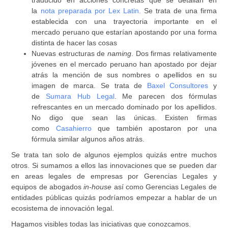
traducido en acciones concretas que se detallan en
la
nota preparada por Lex Latin.
Se trata de una firma
establecida con una trayectoria importante en el
mercado peruano que estarían apostando por una forma
distinta de hacer las cosas
Nuevas estructuras de
naming
.
Dos firmas relativamente
jóvenes en el mercado peruano han apostado por dejar
atrás la mención de sus nombres o apellidos en su
imagen de marca. Se trata de
Baxel Consultores
y
de
Sumara Hub Legal
. Me parecen dos fórmulas
refrescantes en un mercado dominado por los apellidos.
No digo que sean las únicas. Existen firmas
como
Casahierro
que también apostaron por una
fórmula similar algunos años atrás.
Se trata tan solo de algunos ejemplos quizás entre muchos
otros. Si sumamos a ellos las innovaciones que se pueden dar
en areas legales de empresas por Gerencias Legales y
equipos de abogados
in-house
así como Gerencias Legales de
entidades públicas quizás podríamos empezar a hablar de un
ecosistema de innovación legal.
Hagamos visibles todas las iniciativas que conozcamos.