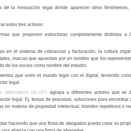
a de la innovación legal donde aparecen otros fenómenos, 
r estos tres actores:
rmas que proponen estructuras completamente distintas a l
as en el sistema de cobranzas y facturación, la cultura organ
ontales, marcas que apuestan por un nombre que los representa
ido de los socios como nombre del estudio.
entos que unen el mundo legal con el digital, teniendo como
tor legal.
s alternativos (ALSP):
agrupa a diferentes actores que se 
sector legal. Ej. temas de procesos, soluciones para encontra
 en materia de propiedad intelectual, trámites repetitivos o re
ceptar haciendo que una firma de abogados pueda crear su pro
r una alianza con una firma de abogados.