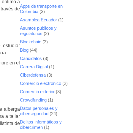
o óptimo a
Apps de transporte en
 través de
Colombia
(3)
Asamblea Ecuador
(1)
Asuntos públicos y
regulatorios
(2)
Blockchain
(3)
 estudiar
Blog
(44)
cia.
Candidatos
(3)
mpre en el
Carrera Digital
(1)
Ciberdefensa
(3)
Comercio electrónico
(2)
Comercio exterior
(3)
Crowdfunding
(1)
Datos personales y
e alberga
ciberseguridad
(24)
a a tallar
Delitos informáticos y
istinta de
cibercrimen
(1)