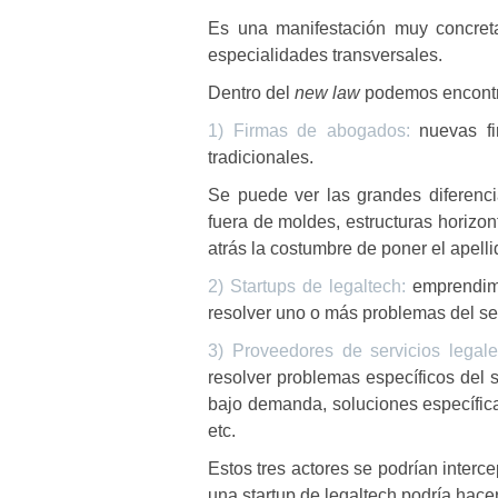
Es una manifestación muy concret
especialidades transversales.
Dentro del
new law
podemos encontra
1) Firmas de abogados:
nuevas fi
tradicionales.
Se puede ver las grandes diferenci
fuera de moldes, estructuras horiz
atrás la costumbre de poner el apell
2) Startups de legaltech:
emprendimi
resolver uno o más problemas del sec
3) Proveedores de servicios legale
resolver problemas específicos del 
bajo demanda, soluciones específicas
etc.
Estos tres actores se podrían inter
una startup de legaltech podría hace