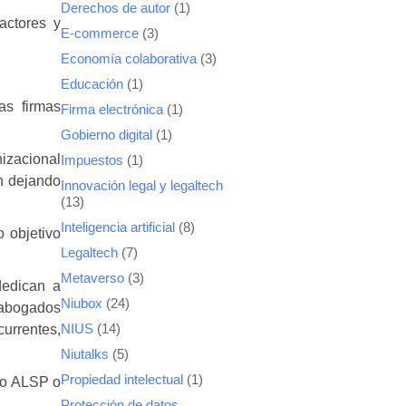
Derechos de autor
(1)
actores y
E-commerce
(3)
Economía colaborativa
(3)
Educación
(1)
as firmas
Firma electrónica
(1)
Gobierno digital
(1)
izacional
Impuestos
(1)
n dejando
Innovación legal y legaltech
(13)
Inteligencia artificial
(8)
 objetivo
Legaltech
(7)
Metaverso
(3)
dedican a
Niubox
(24)
r abogados
currentes,
NIUS
(14)
Niutalks
(5)
Propiedad intelectual
(1)
pio ALSP o
Protección de datos