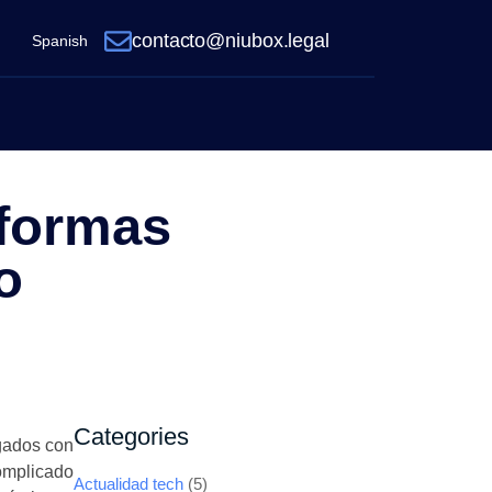
contacto@niubox.legal
Spanish
 formas
o
Categories
gados con
omplicado
Actualidad tech
(5)