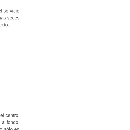
l servicio
chas veces
ecto.
el centro.
 a fondo.
no sólo en