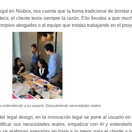
egal en Niubox, nos cuenta que la forma tradicional de brindar e
decir, el cliente tenía siempre la razón. Ello llevaba a que mu
s propios abogados o al equipo que estaba trabajando en el proy
x entendiendo a su usuario. Descubriendo necesidades reales
l legal design, en la innovación legal se pone al usuario en 
tificar sus necesidades reales, empatizar con él y entenderlo
 se elaboran asesorías en base a lo mejor para el cliente y 