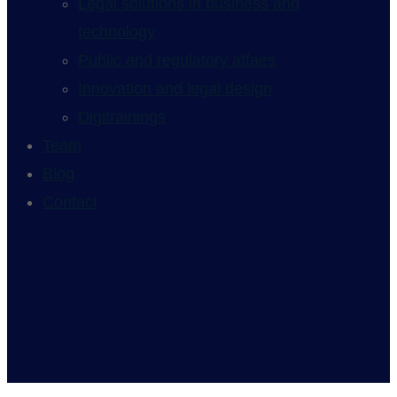
Legal solutions in business and
technology
Public and regulatory affairs
Innovation and legal design
Digitrainings
Team
Blog
Contact