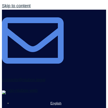
Skip to content
contacto@niubox.legal
English