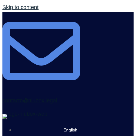
Skip to content
contacto@niubox.legal
English