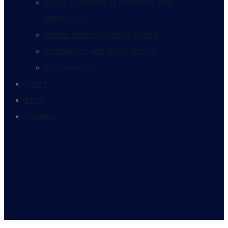
Legal solutions in business and
technology
Public and regulatory affairs
Innovation and legal design
Digitrainings
Team
Blog
Contact