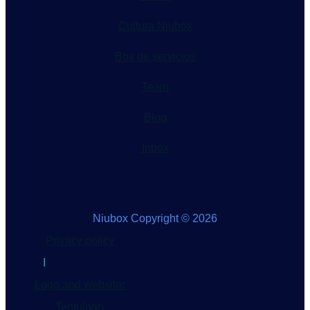
Cultura Niubox
Box de servicios
Team
Blog
Inbox
Niubox Copyright © 2026
Privacy policy
I
Logo and website:
Tentulogo