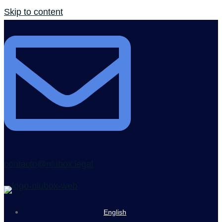
Skip to content
contacto@niubox.legal
English