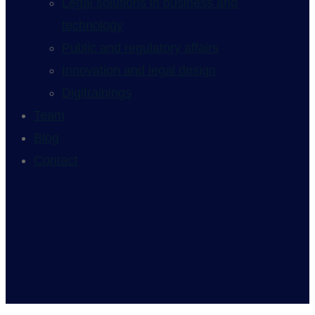
Legal solutions in business and
technology
Public and regulatory affairs
Innovation and legal design
Digitrainings
Team
Blog
Contact