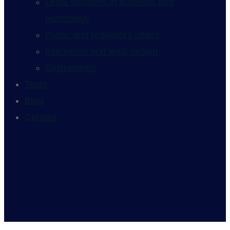
Legal solutions in business and
technology
Public and regulatory affairs
Innovation and legal design
Digitrainings
Team
Blog
Contact