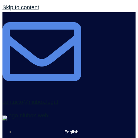
Skip to content
contacto@niubox.legal
English