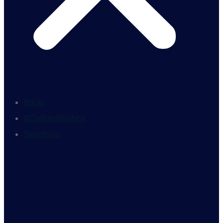
Inicio
#CulturaNiubox
Servicios