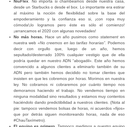
NiuFlex
. No importa si chambeamos desde nuestra casa,
desde un Starbucks o desde el box. Lo importante era estirar
al máximo la noción de flexibilidad sobre la base del
empoderamiento y la confianza eso si, ¡con ropa muy
cómoda!¡lo logramos pero éste es sólo el comienzo!
¡arrancamos el 2020 con algunas novedades!
No más horas.
Hace un año pusimos como
statement
en
nuestra web
«No creemos en las tarifas horarias”
. Podemos
decir con orgullo que, luego de un año, hemos
sepultado/desterrado 100% cualquier vestigio que de ella
podría quedar en nuestro ADN “abogadil». Este año hemos
convencido a algunos clientes a eliminarlo también de su
ADN pero también hemos decidido no tomar clientes que
insisten en que les cobremos por horas. Morimos en nuestra
ley. No cobramos ni cobraremos por cuánto tiempo nos
demoramos haciendo el trabajo. No vendemos tiempo en
ninguna modalidad sino resultados y estamos muy contentos
haciéndolo dando predictibilidad a nuestros clientes. (Nota al
pie: tampoco vendemos bolsas de horas, ni acuerdos «fijos»
que por detrás siguen monitoreando horas, nada de eso
#ChauTaxímetro).
El equipo es primero.
Tampoco medimos a nuestro equipo