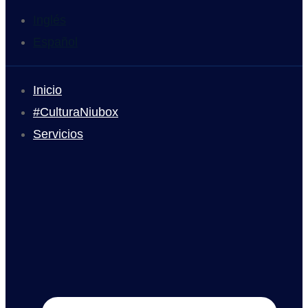
Inglés
Español
Inicio
#CulturaNiubox
Servicios