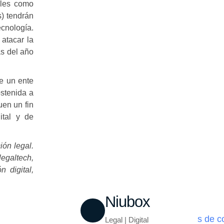
ales como
s) tendrán
ecnología.
atacar la
as del año
e un ente
ostenida a
uen un fin
ital y de
ión legal.
legaltech,
n digital,
Niubox
Legal | Digital