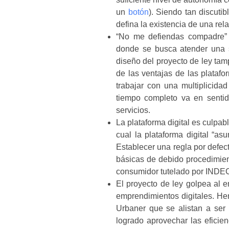
un
botón
). Siendo tan discutib
defina la existencia de una rela
“No me defiendas compadre” (T
donde se busca atender una s
diseño del proyecto de ley tam
de las ventajas de las platafo
trabajar con una multiplicida
tiempo completo va en sentid
servicios.
La plataforma digital es culpab
cual la plataforma digital “asu
Establecer una regla por defec
básicas de debido procedimien
consumidor tutelado por INDE
El proyecto de ley golpea al 
emprendimientos digitales. H
Urbaner que se alistan a ser 
logrado aprovechar las eficien