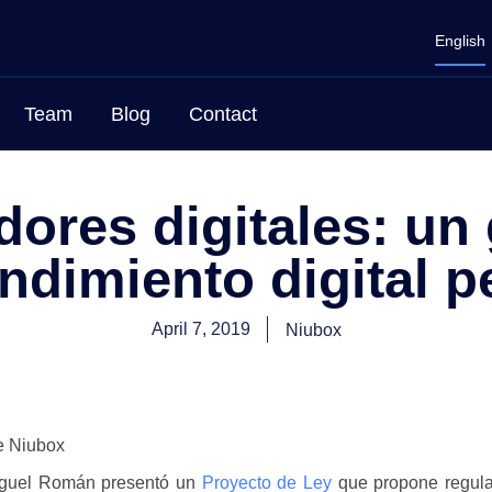
English
Team
Blog
Contact
dores digitales: un 
dimiento digital 
April 7, 2019
Niubox
e Niubox
Miguel Román presentó un
Proyecto de Ley
que propone regular