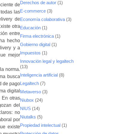
Derechos de autor
(1)
iciente de
E-commerce
(3)
 todas las
livery de
Economía colaborativa
(3)
xiste otra
Educación
(1)
ción entre
Firma electrónica
(1)
s ha hecho
Gobierno digital
(1)
livery y a
Impuestos
(1)
que mejor
Innovación legal y legaltech
(13)
 la norma.
Inteligencia artificial
(8)
orma busca
ad de pago
Legaltech
(7)
ma digital
Metaverso
(3)
. En otras
Niubox
(24)
gozan del
NIUS
(14)
claros:
no
Niutalks
(5)
aboral por
Propiedad intelectual
(1)
ue existe
ra muestra
Protección de datos