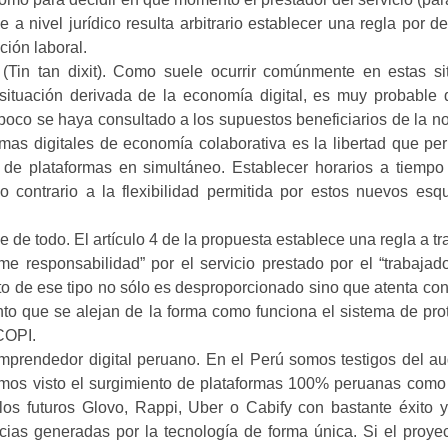
le a nivel jurídico resulta arbitrario establecer una regla por d
ción laboral.
in tan dixit).
Como suele ocurrir comúnmente en estas si
ituación derivada de la economía digital, es muy probable 
poco se haya consultado a los supuestos beneficiarios de la 
rmas digitales de economía colaborativa es la libertad que pe
d de plataformas en simultáneo. Establecer horarios a tiempo
o contrario a la flexibilidad permitida por estos nuevos es
le de todo.
El artículo 4 de la propuesta establece una regla a tr
me responsabilidad” por el servicio prestado por el “trabajador
to de ese tipo no sólo es desproporcionado sino que atenta con
to que se alejan de la forma como funciona el sistema de pro
COPI.
emprendedor digital peruano.
En el Perú somos testigos del au
emos visto el surgimiento de plataformas 100% peruanas como
los futuros Glovo, Rappi, Uber o Cabify con bastante éxito 
cias generadas por la tecnología de forma única. Si el proye