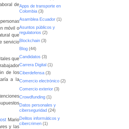
aboral de
Apps de transporte en
Colombia
(3)
Asamblea Ecuador
(1)
n personas
Asuntos públicos y
ón móvil o
regulatorios
(2)
atural que
Blockchain
(3)
e servicio
Blog
(44)
Candidatos
(3)
itales que
Carrera Digital
(1)
rabajador
ón de los
Ciberdefensa
(3)
aría a la
Comercio electrónico
(2)
Comercio exterior
(3)
tenciones
Crowdfunding
(1)
supuestos
Datos personales y
ciberseguridad
(24)
Delitos informáticos y
ost
Mario
cibercrimen
(1)
res y las