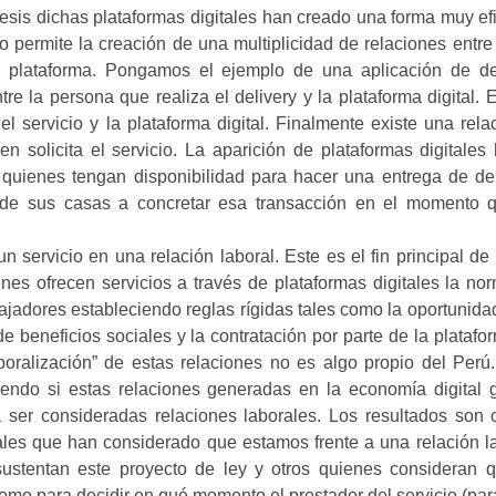
tesis dichas plataformas digitales han creado una forma muy ef
o permite la creación de una multiplicidad de relaciones entre
a plataforma. Pongamos el ejemplo de una aplicación de de
re la persona que realiza el delivery y la plataforma digital. E
el servicio y la plataforma digital. Finalmente existe una rela
ien solicita el servicio. La aparición de plataformas digitale
a quienes tengan disponibilidad para hacer una entrega de de
de sus casas a concretar esa transacción en el momento 
un servicio en una relación laboral.
Este es el fin principal de
enes ofrecen servicios a través de plataformas digitales la n
bajadores estableciendo reglas rígidas tales como la oportunid
e beneficios sociales y la contratación por parte de la platafor
boralización” de estas relaciones no es algo propio del Perú
tiendo si estas relaciones generadas en la economía digital 
 ser consideradas relaciones laborales. Los resultados son 
ales que han considerado que estamos frente a una relación l
sustentan este proyecto de ley y otros quienes consideran q
como para decidir en qué momento el prestador del servicio (pa