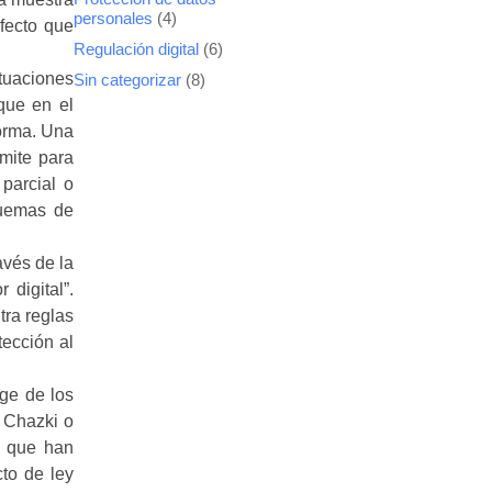
personales
(4)
efecto que
Regulación digital
(6)
tuaciones
Sin categorizar
(8)
que en el
norma. Una
rmite para
 parcial o
quemas de
avés de la
 digital”.
tra reglas
tección al
ge de los
 Chazki o
y que han
cto de ley