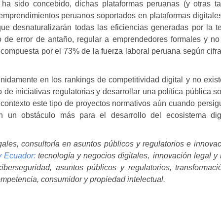
 ha sido concebido, dichas plataformas peruanas (y otras t
 emprendimientos peruanos soportados en plataformas digitale
ue desnaturalizarán todas las eficiencias generadas por la t
de error de antaño, regular a emprendedores formales y no 
 compuesta por el 73% de la fuerza laboral peruana según cifr
idamente en los rankings de competitividad digital y no exist
 de iniciativas regulatorias y desarrollar una política pública s
e contexto este tipo de proyectos normativos aún cuando persig
en un obstáculo más para el desarrollo del ecosistema dig
ales, consultoría en asuntos públicos y regulatorios e innovac
 y Ecuador:
tecnología y negocios digitales, innovación legal y 
berseguridad, asuntos públicos y regulatorios, transformació
ompetencia, consumidor y propiedad intelectual.