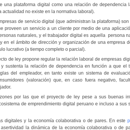
 de una plataforma digital como una relación de dependencia l
a actualidad no existe en la normativa laboral).
mpresas de servicio digital (que administran la plataforma) so
ue proveen un servicio a un cliente por medio de una aplicaci
ersonas naturales, y el trabajador digital es aquella persona n
, y en el ámbito de dirección y organización de una empresa d
ulo lucrativo (a tiempo completo o parcial).
cto de ley propone regular la relación laboral de empresas dig
o y sustenta la relación de dependencia en función a que el t
reglas del empleador, en tanto existe un sistema de evaluaci
onsumidores (valoración) que, en caso fuera negativo, facult
jador.
azones por las que el proyecto de ley pese a sus buenas in
cosistema de emprendimiento digital peruano e incluso a sus 
s digitales y la economía colaborativa o de pares.
En este
p
asertividad la dinámica de la economía colaborativa o de pa