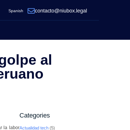
contacto@niubox.legal
Spanish
golpe al
peruano
Categories
 la labor
Actualidad tech
(5)