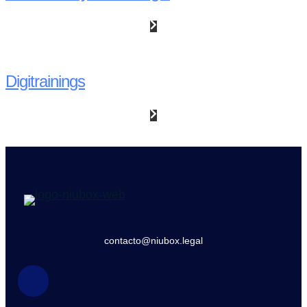
Digitrainings
contacto@niubox.legal