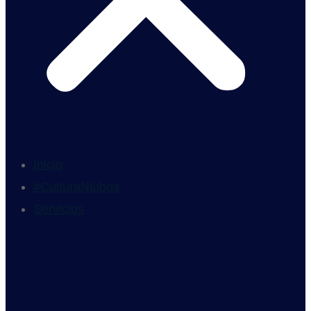
Inicio
#CulturaNiubox
Servicios