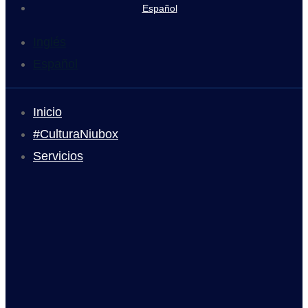
Español
Inglés
Español
Inicio
#CulturaNiubox
Servicios