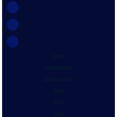
Home
Cultura Niubox
Box de servicios
Team
Blog
Inbox